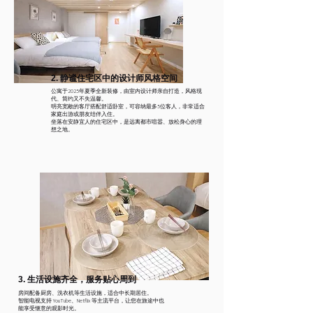
2. 静谧住宅区中的设计师风格空间
公寓于2025年夏季全新装修，由室内设计师亲自打造，风格现
代、简约又不失温馨。
明亮宽敞的客厅搭配舒适卧室，可容纳最多5位客人，非常适合
家庭出游或朋友结伴入住。
坐落在安静宜人的住宅区中，是远离都市喧嚣、放松身心的理
想之地。
3. 生活设施齐全，服务贴心周到
房间配备厨房、洗衣机等生活设施，适合中长期居住。
智能电视支持 YouTube、Netflix 等主流平台，让您在旅途中也
能享受惬意的观影时光。