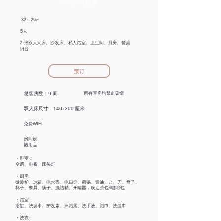
双大床房公寓
​32～26㎡
5人
2 张双人大床、沙发床、私人浴室、卫生间、厨房、餐桌
阳台
预订
总客房数：9 间
所有客房均禁止吸烟
双人床尺寸：140x200 厘米
免费WIFI
房间设
施用品
・卧室：
空调、电视、床头灯
・厨房：
微波炉、冰箱、电水壶、电磁炉、煎锅、酱油、盐、刀、盘子、
杯子、餐具、筷子、洗洁精、开罐器，欢迎茶包&咖啡包
・浴室：
浴缸、洗发水、护发素、沐浴露、洗手液、浴巾、洗脸巾
・洗衣：