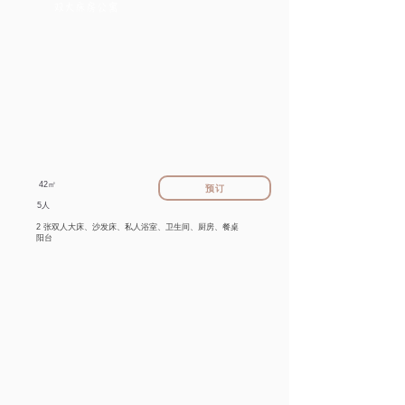
双大床房公寓
​42㎡
预订
5人
2 张双人大床、沙发床、私人浴室、卫生间、厨房、餐桌
阳台