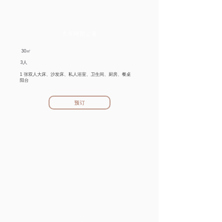
大床時尚公寓
​30㎡
3人
1 张双人大床、沙发床、私人浴室、卫生间、厨房、餐桌
阳台
预订