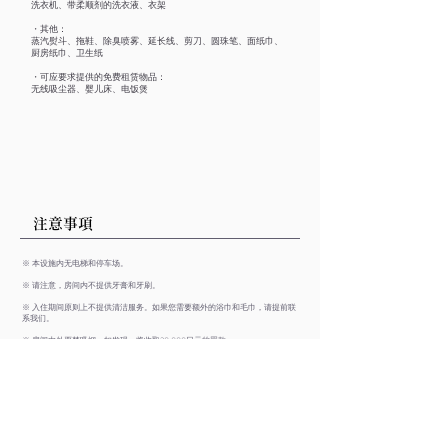
洗衣机、带柔顺剂的洗衣液、衣架
・其他：
蒸汽熨斗、拖鞋、除臭喷雾、延长线、剪刀、圆珠笔、面纸巾、
厨房纸巾、卫生纸
・可应要求提供的免费租赁物品：
无线吸尘器、婴儿床、电饭煲
​注意事項
※ 本设施内无电梯和停车场。
※ 请注意，房间内不提供牙膏和牙刷。
※ 入住期间原则上不提供清洁服务。如果您需要额外的浴巾和毛巾，请提前联
系我们。
※ 房间内外严禁吸烟。如发现，将收取30,000日元的罚款。
※ 该设施通常没有现场工作人员。请使用钥匙箱自助入住和退房。钥匙箱信息
将通过每个预订网站上的消息或电子邮件提供。请放心，如果发生意外情况或紧
急情况，我们会立即做出回应。
※ 如果您在入住前或退房后需要寄存行李，请提前联系我们。我们会尽力为您
安排。