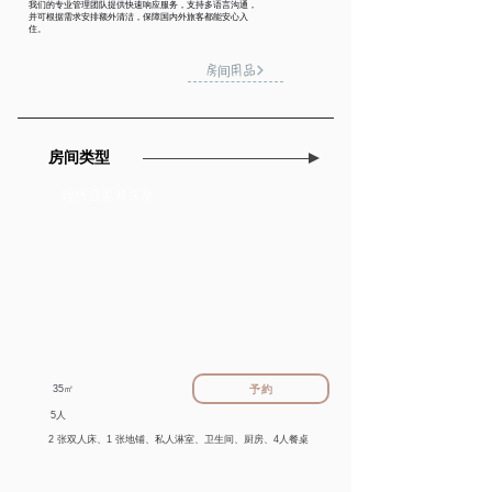
我们的专业管理团队提供快速响应服务，支持多语言沟通，
并可根据需求安排额外清洁，保障国内外旅客都能安心入
住。
房间用品
房间类型
現代日風双床房
予約
​35㎡
5人
2 张双人床、1 张地铺、私人淋室、卫生间、厨房、4人餐桌