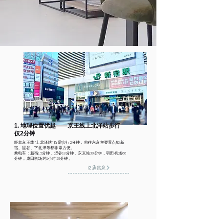
1. 地理位置优越——京王线上北泽站步行
仅2分钟
距离京王线“上北泽站”仅需步行2分钟，前往东京主要景点如新
宿、涩谷、下北泽等都非常方便。
乘电车：新宿15分钟，涩谷18分钟，东京站39分钟，羽田机场66
分钟，成田机场约1小时29分钟。
交通信息